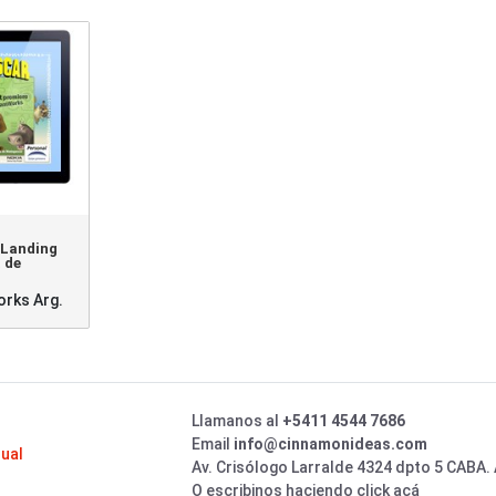
 Landing
 de
rks Arg.
Llamanos al
+5411 4544 7686
Email
info@cinnamonideas.com
sual
Av. Crisólogo Larralde 4324 dpto 5 CABA.
O escribinos haciendo click acá