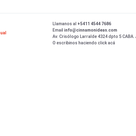
Llamanos al
+5411 4544 7686
Email
info@cinnamonideas.com
sual
Av. Crisólogo Larralde 4324 dpto 5 CABA.
O escribinos haciendo click acá