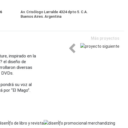
86
Av. Crisólogo Larralde 4324 dpto 5. C.A.
Buenos Aires. Argentina
Más proyectos
re, inspirado en la
? el diseño de
rrollaron diversas
 y DVDs.
 pondrá su voz al
á por “El Mago”.