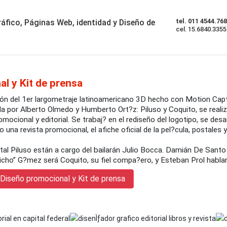
tel. 011 4544.76
áfico, Páginas Web, identidad y Diseño de
cel. 15.6840.3355
l y Kit de prensa
ción del 1er largometraje latinoamericano 3D hecho con Motion Captu
ada por Alberto Olmedo y Humberto Ort?z: Piluso y Coquito, se realiz
omocional y editorial. Se trabaj? en el rediseño del logotipo, se desa
 una revista promocional, el afiche oficial de la pel?cula, postales
al Piluso están a cargo del bailarán Julio Bocca. Damián De Santo
icho” G?mez será Coquito, su fiel compa?ero, y Esteban Prol hablar
Diseño promocional y Kit de prensa