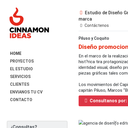
Estudio de Diseño Gr
marca
Contáctenos
Piluso y Coquito
Diseño promociona
HOME
En el marco de la realiza
PROYECTOS
hist?rica tira protagoniz
identidad visual, diseño pr
EL ESTUDIO
piezas gráficas tales como
SERVICIOS
Los movimientos del Capit
CLIENTES
capitán Piluso, Marcos “B
ENVIANOS TU CV
CONTACTO
Consultanos por:
¿Consultas?